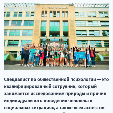
НАБОР О
поступление
Специалист по общественной психологии — это
квалифицированный сотрудник, который
Курс
занимается исследованием природы и причин
подготов
индивидуального поведения человека в
социальных ситуациях, а также всех аспектов
По