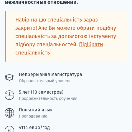
межличностных отношений.
Подде
Набір на цю спеціальність зараз
закрито! Але Ви можете обрати подібну
спеціальність за допомогою інстументу
Ка
підбору спеціальностей.
Підібрати
спеціальність
Непрерывная магистратура
Образовательный уровень
5 лет (10 семестров)
Продолжительность обучения
Польский язык
Преподавание
4114 евро/год