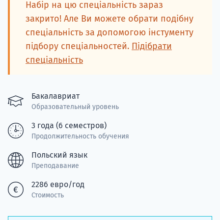
Подде
Набір на цю спеціальність зараз
закрито! Але Ви можете обрати подібну
спеціальність за допомогою інстументу
підбору спеціальностей.
Підібрати
Ка
спеціальність
Бакалавриат
Образовательный уровень
3 года (6 семестров)
Продолжительность обучения
Польский язык
Преподавание
2286 евро/год
Стоимость