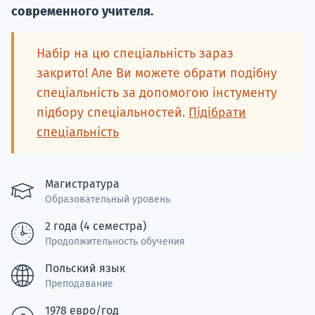
Подде
современного учителя.
Набір на цю спеціальність зараз
Ка
закрито! Але Ви можете обрати подібну
спеціальність за допомогою інстументу
підбору спеціальностей.
Підібрати
спеціальність
Магистратура
Образовательный уровень
2 года (4 семестра)
Продолжительность обучения
Польский язык
Преподавание
1978 евро/год