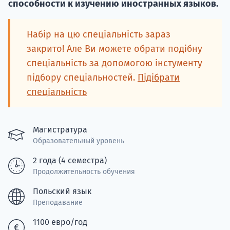
Курс
способности к изучению иностранных языков.
подготов
Набір на цю спеціальність зараз
По
закрито! Але Ви можете обрати подібну
спеціальність за допомогою інстументу
Подде
підбору спеціальностей.
Підібрати
спеціальність
Ка
Магистратура
Образовательный уровень
2 года (4 семестра)
Продолжительность обучения
Польский язык
Преподавание
1100 евро/год