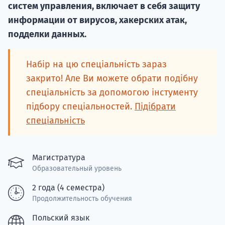
Курс
систем управления, включает в себя защиту
подготов
информации от вирусов, хакерских атак,
подделки данных.
По
Подде
Набір на цю спеціальність зараз
закрито! Але Ви можете обрати подібну
спеціальність за допомогою інстументу
підбору спеціальностей.
Підібрати
Ка
спеціальність
Магистратура
Образовательный уровень
2 года (4 семестра)
Продолжительность обучения
Польский язык