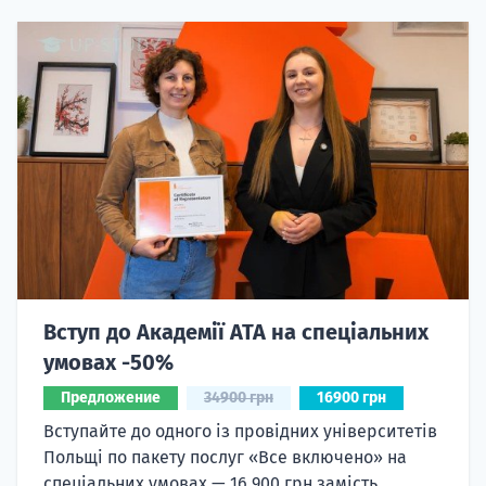
Вступ до Академії ATA на спеціальних
умовах -50%
Предложение
34900 грн
16900 грн
Вступайте до одного із провідних університетів
Польщі по пакету послуг «Все включено» на
спеціальних умовах — 16 900 грн замість