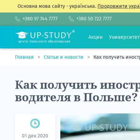
Основна мова сайту - українська.
Продовжити укра
+380 97 744 7777
+380 50 722 7777
Акции
Университе
центр польского образования
Главная
Статьи и новости
Как получить инос
Как получить иност
водителя в Польше?
01 дек 2020