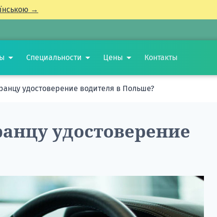
їнською →
ты
Специальности
Цены
Контакты
транцу удостоверение водителя в Польше?
ранцу удостоверение