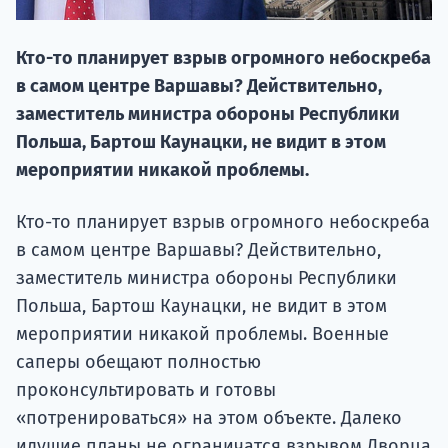
По
Подде
Кто-то планирует взрыв огромного небоскреба
в самом центре Варшавы? Действительно,
заместитель министра обороны Республики
Польша, Бартош Каунацки, не видит в этом
Ка
мероприятии никакой проблемы.
Кто-то планирует взрыв огромного небоскреба
в самом центре Варшавы? Действительно,
заместитель министра обороны Республики
Польша, Бартош Каунацки, не видит в этом
мероприятии никакой проблемы. Военные
саперы обещают полностью
проконсультировать и готовы
«потренироваться» на этом объекте. Далеко
идущие планы не ограничатся взрывом Дворца