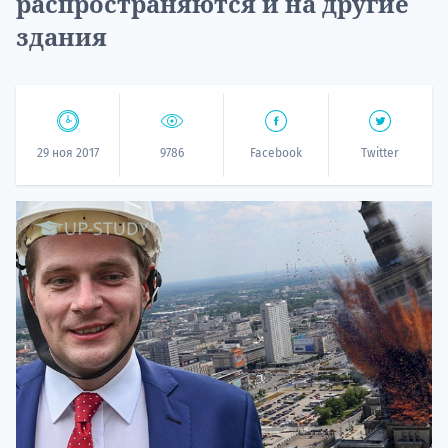
распространяются и на другие
здания
29 ноя 2017
9786
Facebook
Twitter
НАБОР О
поступление
Курс
подготов