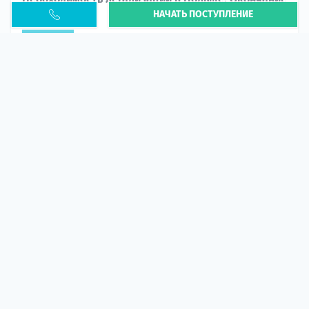
НАЧАТЬ ПОСТУПЛЕНИЕ
PESEL UKR
Статья
В 2026 году участились случаи депортации
украинцев из-за проблем с легальным статусом.
Поэ...
10 апр 2026
5666
центр польского образования
ГИД СТУДЕНТА