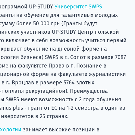
программой UP-STUDY
Университет SWPS
ранты на обучение для талантливых молодых
умму более 50 000 грн (Гранты будут
аинских участников UP-STUDY Центр польской
то включает в себя возможность учиться первый
покрывает обучение на дневной форме на
логия бизнеса) SWPS в г.. Сопот в размере 7087
ме на факультете Права в г.. Познание в
стационарной форме на факультете журналистики
 в г.. Вроцлав в размере 5764 злотых.
от оплаты рекрутацийнои). Преимущества
ты SWPS имеют возможность с 2 года обучения
mus plus - грант от ЕС на 1-2 семестра в один из
иверситетов в 25 странах.
ихологии
занимает высокие позиции в