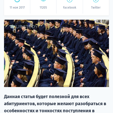
11 ноя 2017
11205
Facebook
Twitter
20.09 
НАБОР О
поступление
Данная статья будет полезной для всех
абитуриентов, которые желают разобраться в
особенностях и тонкостях поступления в