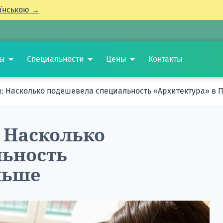
їнською →
ты
Специальности
Цены
Контакты
: Насколько подешевела специальность «Архитектура» в 
 Насколько
льность
льше