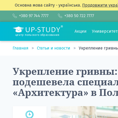
Основна мова сайту - українська.
Продовжити укра
+380 97 744 7777
+380 50 722 7777
Акции
Университе
центр польского образования
Главная
Статьи и новости
Укрепление гривны
Укрепление гривны:
подешевела специа
«Архитектура» в По