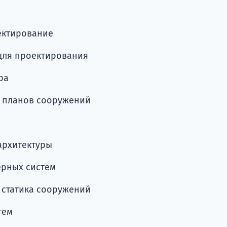
ектирование
для проектирования
ра
х планов сооружений
архитектуры
рных систем
 статика сооружений
тем