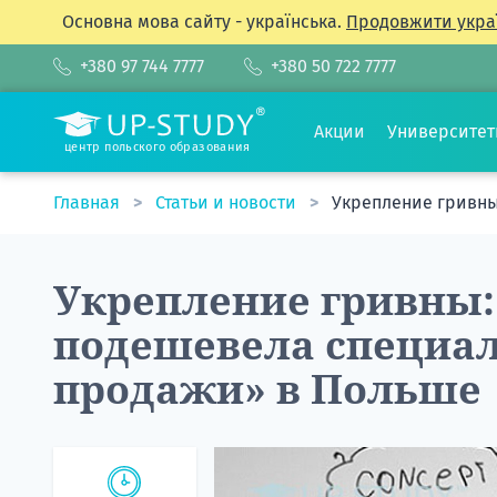
Основна мова сайту - українська.
Продовжити укра
+380 97 744 7777
+380 50 722 7777
Акции
Университе
центр польского образования
Главная
Статьи и новости
Укрепление гривны
Укрепление гривны:
подешевела специал
продажи» в Польше