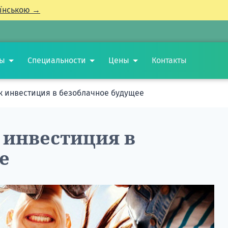
їнською →
ты
Специальности
Цены
Контакты
ак инвестиция в безоблачное будущее
 инвестиция в
е