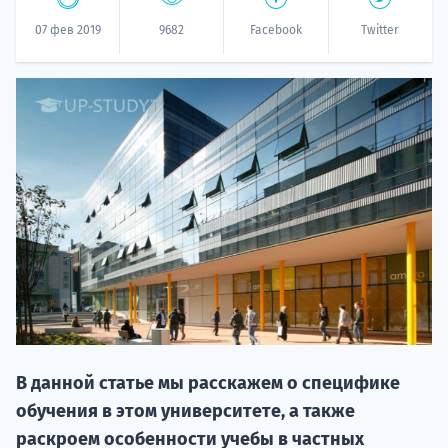
07 фев 2019
9682
Facebook
Twitter
20.09 
НАБОР О
поступление
В данной статье мы расскажем о специфике
обучения в этом университете, а также
раскроем особенности учебы в частных