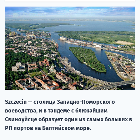
НАБОР О
поступление
Szczecin — столица Западно-Поморского
Курс
воеводства, и в тандеме с ближайшим
подготов
Свиноуйсце образует один из самых больших в
По
РП портов на Балтийском море.