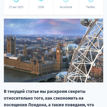
21 авг 2021
3338
Facebook
Twitter
НАБОР О
поступление
Курс
подготов
В текущей статье мы раскроем секреты
относительно того, как сэкономить на
По
посещении Лондона, а также поведаем, что