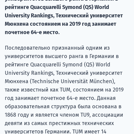
Курс
рейтинге Quacquarelli Symond (QS) World
подготов
University Rankings, Технический университет
По
Мюнхена состоянием на 2019 год занимает
почетное 64-е место.
Подде
Последовательно признанный одним из
университетов высшего ранга в Германии в
рейтинге Quacquarelli Symond (QS) World
Ка
University Rankings, Технический университет
Мюнхена (Technische Universität München),
также известный как TUM, состоянием на 2019
год занимает почетное 64-е место. Данная
образовательная структура была основана в
1868 году и является членом TU9, ассоциации
девяти из самых престижных технических
университетов Германии. TUM имеет 14