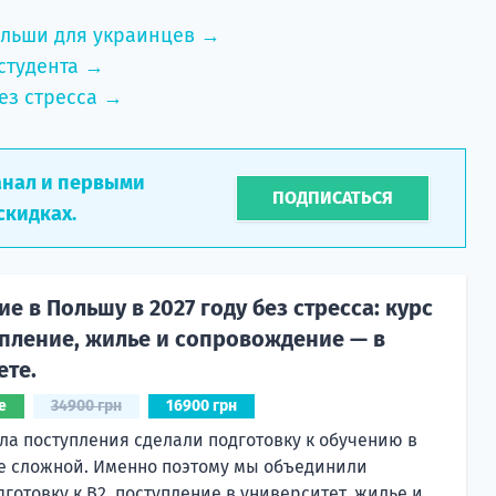
ольши для украинцев →
студента →
ез стресса →
анал и первыми
ПОДПИСАТЬСЯ
скидках.
е в Польшу в 2027 году без стресса: курс
тупление, жилье и сопровождение — в
ете.
е
34900 грн
16900 грн
а поступления сделали подготовку к обучению в
е сложной. Именно поэтому мы объединили
готовку к В2, поступление в университет, жилье и