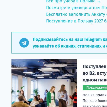
Всё про учебу в Польше →
Посмотреть университеты П
Бесплатно заполнить Анкету 
Поступление в Польшу 2027 б
Подписывайтесь на наш Telegram к
узнавайте об акциях, стипендиях и 
Поступлени
до B2, вс
одном пак
Предложени
Новые правил
Польше боле
языковую под