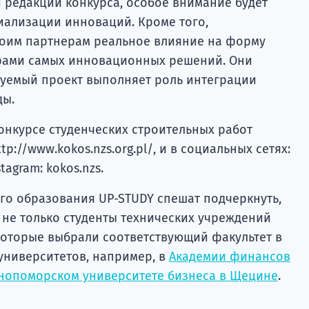
й редакции конкурса, особое внимание будет
иализации инноваций. Кроме того,
воим партнерам реальное влияние на форму
орами самых инновационных решений. Они
зуемый проект выполняет роль интеграции
ды.
нкурсе студенческих строительных работ
p://www.kokos.nzs.org.pl/, и в социальных сетях:
tagram: kokos.nzs.
го образования UP-STUDY спешат подчеркнуть,
 не только студенты технических учреждений
 которые выбрали соответствующий факультет в
университетов, например, в
Академии финансов
нопоморском университете бизнеса в Щецине
.