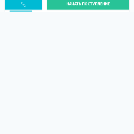
НАЧАТЬ ПОСТУПЛЕНИЕ
PESEL UKR
Статья
В 2026 году участились случаи депортации
украинцев из-за проблем с легальным статусом.
Поэ...
10 апр 2026
5658
центр польского образования
ГИД СТУДЕНТА