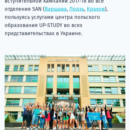
вступительной кампании 2017-18 во все
отделения SAN (
Варшава
,
Лодзь
,
Краков
),
пользуясь услугами центра польского
образования UP-STUDY во всех
представительствах в Украине.