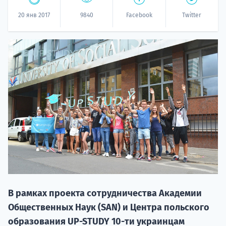
20 янв 2017
9840
Facebook
Twitter
НАБОР О
поступление
Курс
подготов
В рамках проекта сотрудничества Академии
Общественных Наук (SAN) и Центра польского
По
образования UP-STUDY 10-ти украинцам