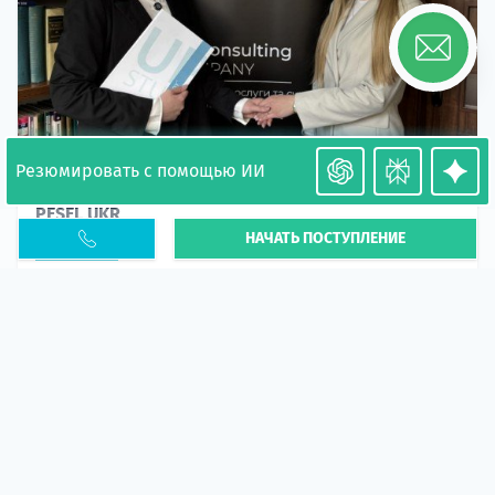
Резюмировать с помощью ИИ
Необходимость легализации в Польше. Окончание
PESEL UKR
НАЧАТЬ ПОСТУПЛЕНИЕ
Статья
В 2026 году участились случаи депортации
украинцев из-за проблем с легальным статусом.
Поэ...
10 апр 2026
5663