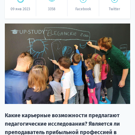
09 янв 2023
3358
Facebook
Twitter
НАБОР О
поступление
Курс
подготов
Какие карьерные возможности предлагают
педагогические исследования? Является ли
По
преподаватель прибыльной профессией в