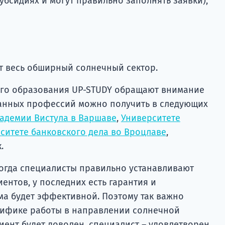
убсидиях и могут правильно заполнять заявки);
ют весь обширный солнечный сектор.
ого образования UP-STUDY обращают внимание
азанных профессий можно получить в следующих
адемии Вистула в Варшаве
,
Университете
ситете банковского дела во Вроцлаве
,
.
когда специалисты правильно устанавливают
иентов, у последних есть гарантия и
ема будет эффективной. Поэтому так важно
цифике работы в направлении солнечной
лиент будет доволен, специалист – удовлетворен