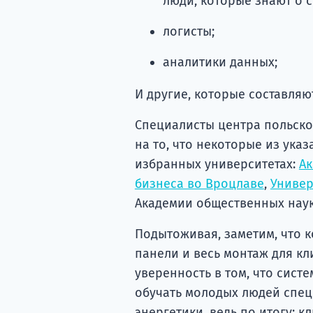
люди, которые знают о с
логисты;
аналитики данных;
И другие, которые составля
Специалисты центра польск
на то, что некоторые из ук
избранных университетах:
Ак
бизнеса во Вроцлаве
,
Универ
Академии общественных наук
Подытоживая, заметим, что 
панели и весь монтаж для кл
уверенность в том, что сист
обучать молодых людей спе
энергетики, ведь по итогу: к