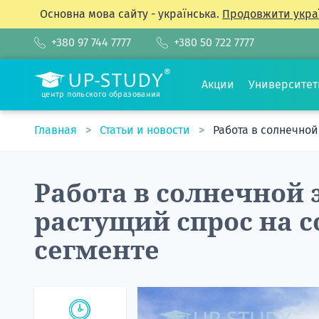
Основна мова сайту - українська.
Продовжити укра
+380 97 744 7777
+380 50 722 7777
Акции
Университе
центр польского образования
Главная
Статьи и новости
Работа в солнечной
Работа в солнечной 
растущий спрос на с
сегменте