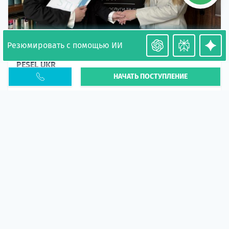
Резюмировать с помощью ИИ
Необходимость легализации в Польше. Окончание
PESEL UKR
НАЧАТЬ ПОСТУПЛЕНИЕ
Статья
В 2026 году участились случаи депортации
украинцев из-за проблем с легальным статусом.
Поэ...
10 апр 2026
5666
центр польского образования