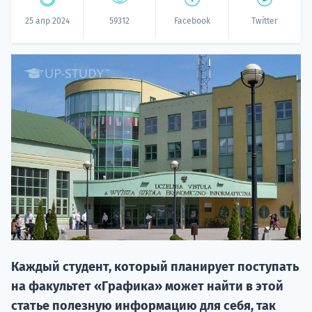
25 апр 2024
59312
Facebook
Twitter
НАБОР О
поступление
Курс
подготов
Каждый студент, который планирует поступать
на факультет «Графика» может найти в этой
По
статье полезную информацию для себя, так