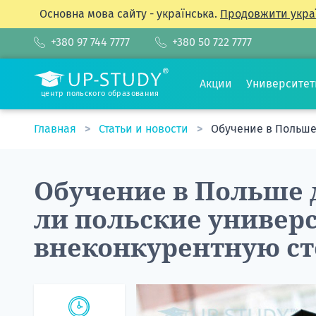
Основна мова сайту - українська.
Продовжити укра
+380 97 744 7777
+380 50 722 7777
Акции
Университе
центр польского образования
Главная
Статьи и новости
Обучение в Польше
Обучение в Польше 
ли польские универ
внеконкурентную с