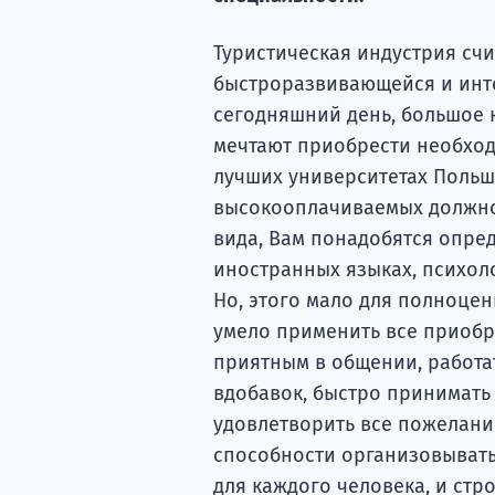
Туристическая индустрия сч
быстроразвивающейся и инт
сегодняшний день, большое 
мечтают приобрести необход
лучших университетах Польш
высокооплачиваемых должнос
вида, Вам понадобятся опре
иностранных языках, психоло
Но, этого мало для полноце
умело применить все приобре
приятным в общении, работа
вдобавок, быстро принимать
удовлетворить все пожелания
способности организовыват
для каждого человека, и ст