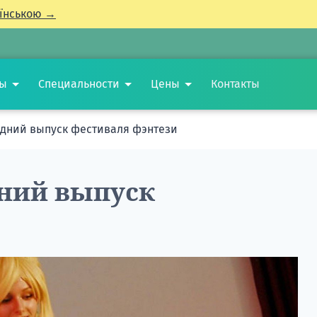
їнською →
ты
Специальности
Цены
Контакты
ледний выпуск фестиваля фэнтези
дний выпуск