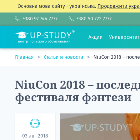
Основна мова сайту - українська.
Продовжити укра
+380 97 744 7777
+380 50 722 7777
Акции
Университе
центр польского образования
Главная
Статьи и новости
NiuCon 2018 – пос
NiuCon 2018 – после
фестиваля фэнтези
03 авг 2018