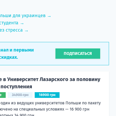
ольши для украинцев →
студента →
ез стресса →
анал и первыми
ПОДПИСАТЬСЯ
скидках.
е в Университет Лазарского за половину
 поступления
е
34900 грн
16900 грн
 один из ведущих университетов Польши по пакету
лючено на специальных условиях — 16 900 грн
артных 34 900 грн.