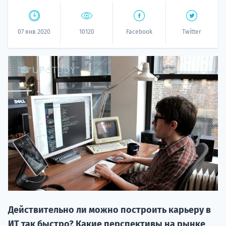
07 янв 2020
10120
Facebook
Twitter
НАБОР О
поступление
Курс
подготов
Действительно ли можно построить карьеру в
По
ИТ так быстро? Какие перспективы на рынке