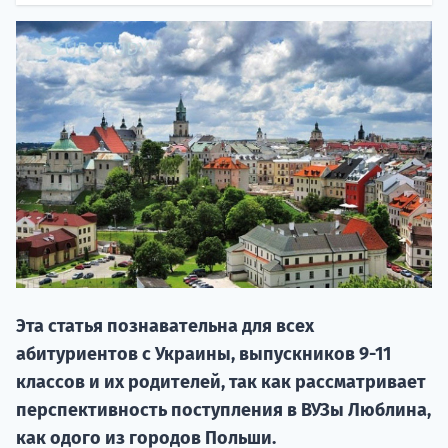
НАБОР О
поступление
Эта статья познавательна для всех
Курс
абитуриентов с Украины, выпускников 9-11
подготов
классов и их родителей, так как рассматривает
По
перспективность поступления в ВУЗы Люблина,
как одого из городов Польши.