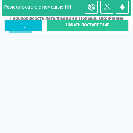
Резюмировать с помощью ИИ
Необходимость легализации в Польше. Окончание
НАЧАТЬ ПОСТУПЛЕНИЕ
PESEL UKR
Статья
В 2026 году участились случаи депортации
украинцев из-за проблем с легальным статусом.
Поэ...
10 апр 2026
5664
центр польского образования