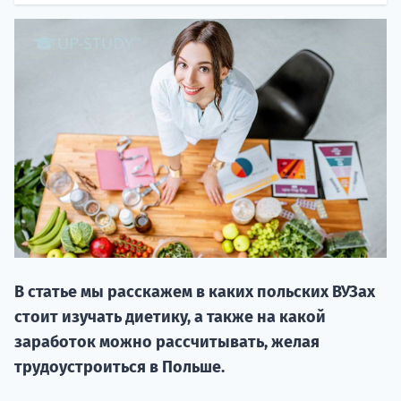
НАБОР О
поступление
В статье мы расскажем в каких польских ВУЗах
Курс
стоит изучать диетику, а также на какой
подготов
заработок можно рассчитывать, желая
По
трудоустроиться в Польше.