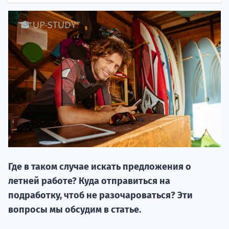
НАБОР О
поступление
Где в таком случае искать предложения о
Курс
летней работе? Куда отправиться на
подготов
подработку, чтоб не разочароваться? Эти
По
вопросы мы обсудим в статье.