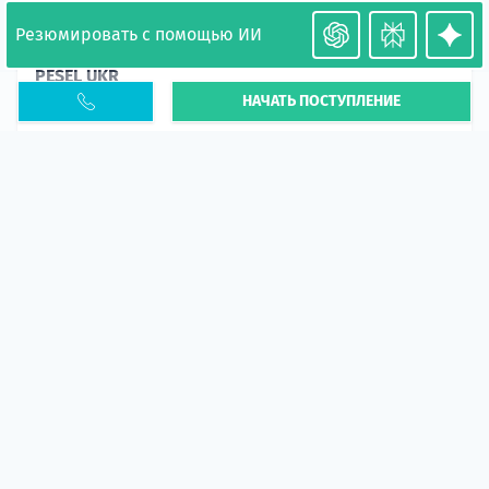
Резюмировать с помощью ИИ
Необходимость легализации в Польше. Окончание
PESEL UKR
НАЧАТЬ ПОСТУПЛЕНИЕ
Статья
В 2026 году участились случаи депортации
украинцев из-за проблем с легальным статусом.
Поэ...
10 апр 2026
5665
центр польского образования