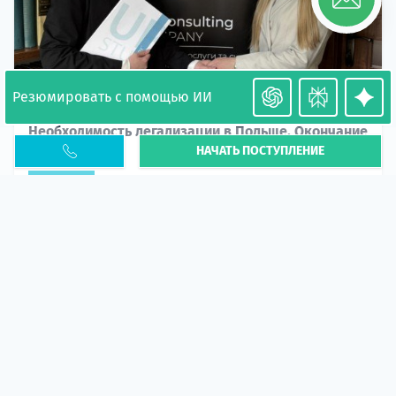
Резюмировать с помощью ИИ
Необходимость легализации в Польше. Окончание
НАЧАТЬ ПОСТУПЛЕНИЕ
PESEL UKR
Статья
В 2026 году участились случаи депортации
украинцев из-за проблем с легальным статусом.
Поэ...
10 апр 2026
5673