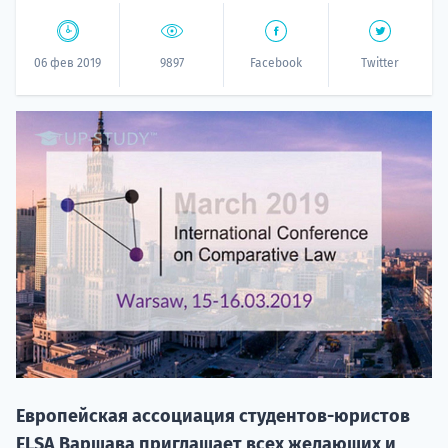
06 фев 2019
9897
Facebook
Twitter
20.09 
НАБОР О
поступление
Европейская ассоциация студентов-юристов
ELSA Варшава приглашает всех желающих и