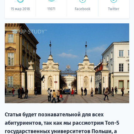
15 мар 2018
11071
Facebook
Twitter
20.09 
НАБОР О
поступление
Статья будет познавательной для всех
абитуриентов, так как мы рассмотрим Топ-5
государственных университетов Польши, а