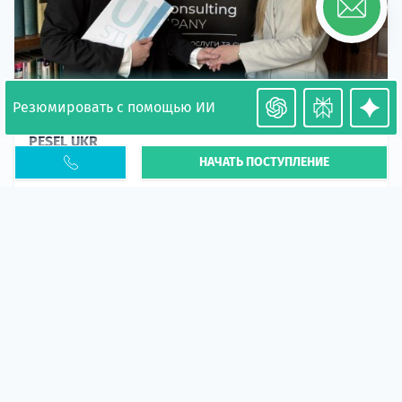
Резюмировать с помощью ИИ
Необходимость легализации в Польше. Окончание
PESEL UKR
НАЧАТЬ ПОСТУПЛЕНИЕ
Статья
В 2026 году участились случаи депортации
украинцев из-за проблем с легальным статусом.
Поэ...
10 апр 2026
5666