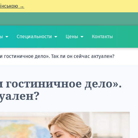
їнською →
ты
Специальности
Цены
Контакты
и гостиничное дело». Так ли он сейчас актуален?
 гостиничное дело».
туален?