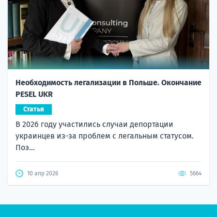
Необходимость легализации в Польше. Окончание
PESEL UKR
Статья
В 2026 году участились случаи депортации
украинцев из-за проблем с легальным статусом.
Поэ...
10 апр 2026
5664
Резюмировать с помощью ИИ
НАЧАТЬ ПОСТУПЛЕНИЕ