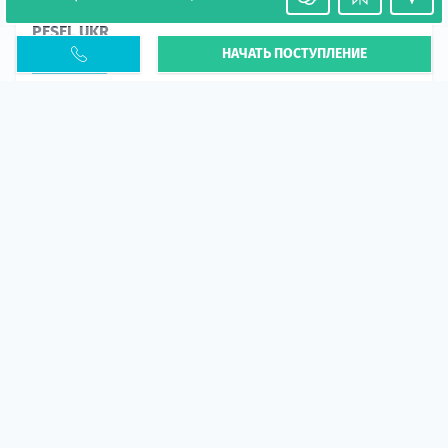
Необходимость легализации в Польше. Окончание
PESEL UKR
НАЧАТЬ ПОСТУПЛЕНИЕ
Статья
В 2026 году участились случаи депортации
украинцев из-за проблем с легальным статусом.
Поэ...
10 апр 2026
5665
центр польского образования
ГИД СТУДЕНТА