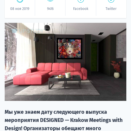
08 ноя 2019
9416
Facebook
Twitter
НАБОР О
поступление
Курс
подготов
Мы уже знаем дату следующего выпуска
мероприятия DESIGNED — Krakow Meetings with
По
Design! Организаторы обещают много