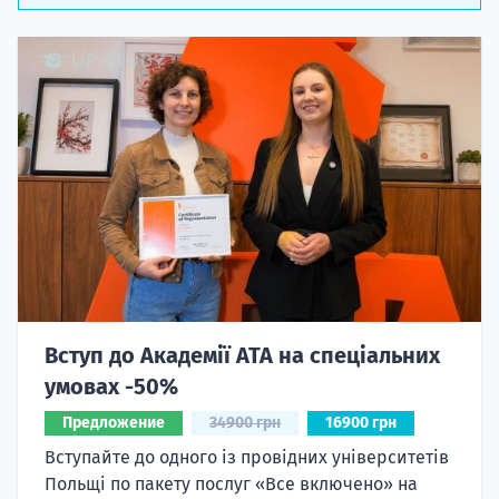
Вступ до Академії ATA на спеціальних
умовах -50%
Предложение
34900 грн
16900 грн
Вступайте до одного із провідних університетів
Польщі по пакету послуг «Все включено» на