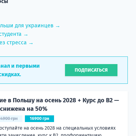
осы
ольши для украинцев →
студента →
ез стресса →
анал и первыми
ПОДПИСАТЬСЯ
скидках.
е в Польшу на осень 2028 + Курс до B2 —
 снижена на 50%
34900 грн
16900 грн
оступайте на осень 2028 на специальных условиях
ите зачисление, курс к B2, профориентацию,