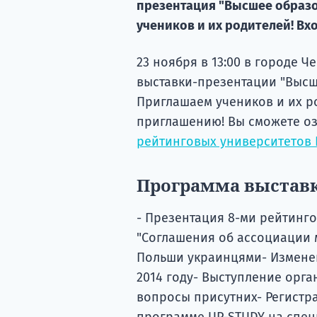
презентация "Высшее образо
учеников и их родителей! Вх
23 ноября в 13:00 в городе Ч
выставки-презентации "Высше
Приглашаем учеников и их ро
приглашению! Вы сможете оз
рейтинговых университетов
Программа выставк
- Презентация 8-ми рейтинг
"Соглашения об ассоциации м
Польши украинцями- Изменен
2014 году- Выступление орг
вопросы присутних- Регистра
программе UP-STUDY на спец