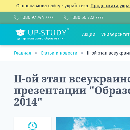
Основна мова сайту - українська.
Продовжити укра
+380 97 744 7777
+380 50 722 7777
Акции
Университе
центр польского образования
Главная
Статьи и новости
II-ой этап всеукра
II-ой этап всеукраи
презентации "Образ
2014"