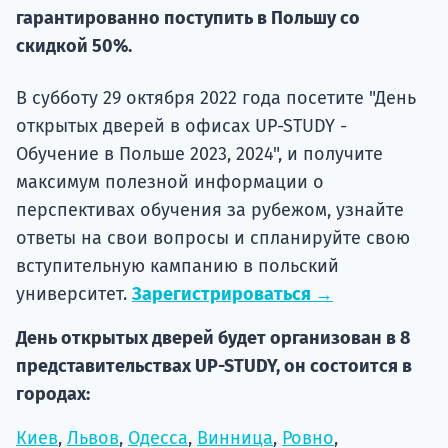
подготов
гарантированно поступить в Польшу со
скидкой 50%.
По
В субботу 29 октября 2022 года посетите "День
Подде
открытых дверей в офисах UP-STUDY -
Обучение в Польше 2023, 2024", и получите
максимум полезной информации о
Ка
перспективах обучения за рубежом, узнайте
ответы на свои вопросы и спланируйте свою
вступительную кампанию в польский
университет.
Зарегистрироваться →
День открытых дверей будет организован в 8
представительствах UP-STUDY, он состоится в
городах:
Киев
,
Львов
,
Одесса
,
Винница
,
Ровно
,