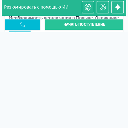
Резюмировать с помощью ИИ
Необходимость легализации в Польше. Окончание
НАЧАТЬ ПОСТУПЛЕНИЕ
PESEL UKR
Статья
В 2026 году участились случаи депортации
украинцев из-за проблем с легальным статусом.
Поэ...
10 апр 2026
5672
центр польского образования