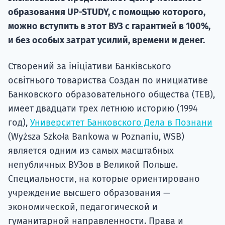
Курс
образования UP-STUDY, с помощью которого,
подготов
можно вступить в этот ВУЗ с гарантией в 100%,
По
и без особых затрат усилий, времени и денег.
Подде
Створений за ініціативи Банківського
освітнього товариства Создан по инициативе
Банковского образовательного общества (ТЕВ),
имеет двадцати трех летнюю историю (1994
Ка
год),
Университет Банковского Дела в Познани
(Wyższa Szkoła Bankowa w Poznaniu, WSB)
является одним из самых масштабных
непубличных ВУЗов в Великой Польше.
Специальности, на которые ориентировано
учреждение высшего образования —
экономической, педагогической и
гуманитарной направленности. Права и