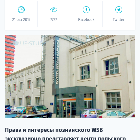
21 окт 2017
7727
Facebook
Twitter
20.09 
НАБОР О
поступление
Права и интересы познанского WSB
эксклюзивно представляет центр польского