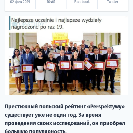
02 фев 2019
10467
Facebook
Twitter
НАБОР О
поступление
Курс
подготов
Престижный польский рейтинг «Perspektywy»
существует уже не один год. За время
По
проведения своих исследований, он приобрел
большую популярность.