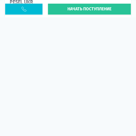
PESEL UKR
НАЧАТЬ ПОСТУПЛЕНИЕ
Статья
В 2026 году участились случаи депортации
украинцев из-за проблем с легальным статусом.
Поэ...
10 апр 2026
5666
центр польского образования
ГИД СТУДЕНТА