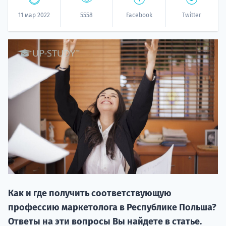
11 мар 2022
5558
Facebook
Twitter
НАБОР О
поступление
Курс
подготов
Как и где получить соответствующую
профессию маркетолога в Республике Польша?
По
Ответы на эти вопросы Вы найдете в статье.