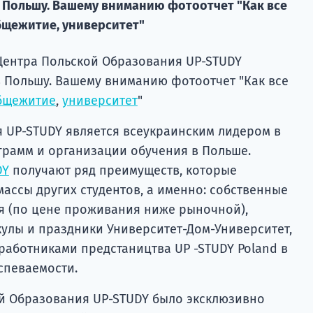
в Польшу. Вашему вниманию фотоотчет "Как все
бщежитие, университет"
 Центра Польской Образования UP-STUDY
в Польшу. Вашему вниманию фотоотчет "Как все
бщежитие
,
университет
"
 UP-STUDY является всеукраинским лидером в
рамм и организации обучения в Польше.
DY
получают ряд преимуществ, которые
массы других студентов, а именно: собственные
 (по цене проживания ниже рыночной),
кулы и праздники Университет-Дом-Университет,
работниками предстаництва UP -STUDY Poland в
спеваемости.
ой Образования UP-STUDY было эксклюзивно