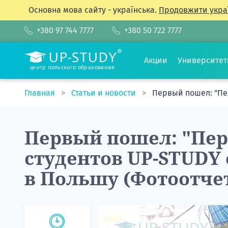
Основна мова сайту - українська.
Продовжити укра
+380 97 744 7777
+380 50 722 7777
Акции
Университе
центр польского образования
Главная
Статьи и новости
Первый пошел: "Пер
Первый пошел: "Перв
студентов UP-STUDY 
в Польшу (Фотоотче