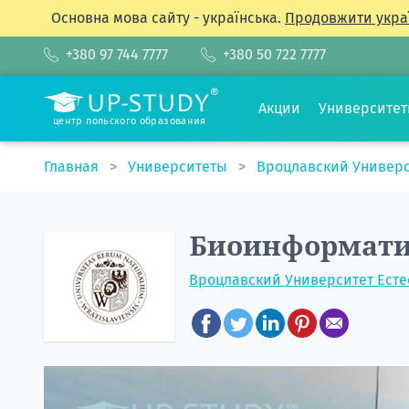
Основна мова сайту - українська.
Продовжити укра
+380 97 744 7777
+380 50 722 7777
Акции
Университе
центр польского образования
Главная
Университеты
Вроцлавский Универс
Биоинформат
Вроцлавский Университет Есте