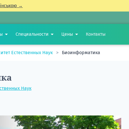
їнською →
ты
Специальности
Цены
Контакты
итет Естественных Наук
Биоинформатика
ика
ственных Наук