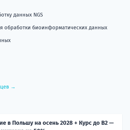
отку данных NGS
ля обработки биоинформатических данных
нных
нцев →
е в Польшу на осень 2028 + Курс до B2 —