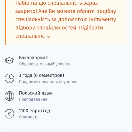
Подде
Набір на цю спеціальність зараз
закрито! Але Ви можете обрати подібну
спеціальність за допомогою інстументу
підбору спеціальностей.
Підібрати
Ка
спеціальність
Бакалавриат
Образовательный уровень
3 года (6 семестров)
Продолжительность обучения
Польский язык
Преподавание
1100 евро/год
Стоимость