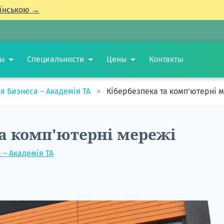
їнською →
ты
Специальности
Цены
Контакты
я Бизнеса – Академія TA
Кібербезпека та комп'ютерні 
та комп'ютерні мережі
– Академія TA