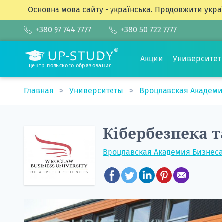
Основна мова сайту - українська.
Продовжити укра
+380 97 744 7777
+380 50 722 7777
Акции
Университе
центр польского образования
Главная
Университеты
Вроцлавская Академи
Кібербезпека 
Вроцлавская Академия Бизнеса 