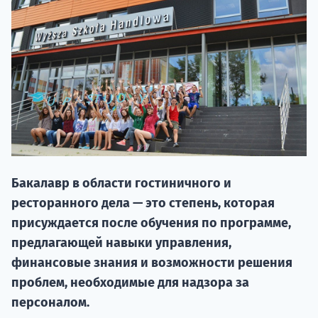
20.09 
Бакалавр в области гостиничного и
ресторанного дела — это степень, которая
присуждается после обучения по программе,
НАБОР О
предлагающей навыки управления,
поступление
финансовые знания и возможности решения
проблем, необходимые для надзора за
персоналом.
Курс