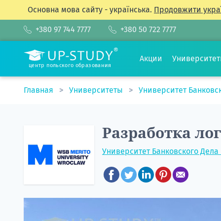
Основна мова сайту - українська.
Продовжити укра
+380 97 744 7777
+380 50 722 7777
Акции
Университе
центр польского образования
Главная
Университеты
Университет Банковс
Разработка ло
Университет Банковского Дела