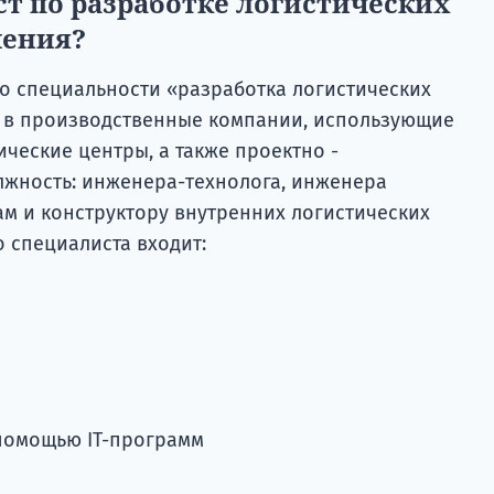
т по разработке логистических
чения?
о специальности «разработка логистических
а в производственные компании, использующие
ические центры, а также проектно -
лжность: инженера-технолога, инженера
ам и конструктору внутренних логистических
о специалиста входит:
 помощью IТ-программ