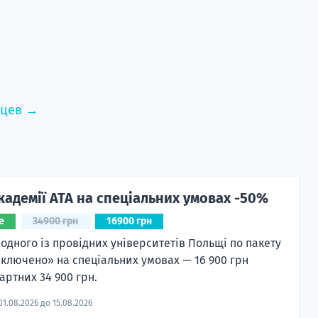
нцев →
кадемії ATA на спеціальних умовах -50%
е
34900 грн
16900 грн
 одного із провідних університетів Польщі по пакету
включено» на спеціальних умовах — 16 900 грн
артних 34 900 грн.
01.08.2026 до 15.08.2026