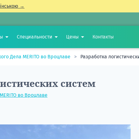
їнською →
ты
Специальности
Цены
Контакты
кого Дела MERITO во Вроцлаве
Разработка логистическ
гистических систем
 MERITO во Вроцлаве