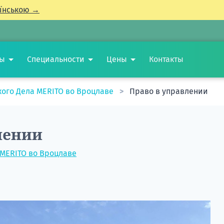
їнською →
ты
Специальности
Цены
Контакты
кого Дела MERITO во Вроцлаве
Право в управлении
лении
 MERITO во Вроцлаве