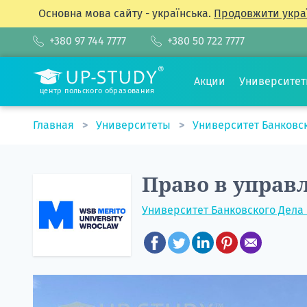
Основна мова сайту - українська.
Продовжити укра
+380 97 744 7777
+380 50 722 7777
Акции
Университе
центр польского образования
Главная
Университеты
Университет Банковс
Право в управ
Университет Банковского Дела