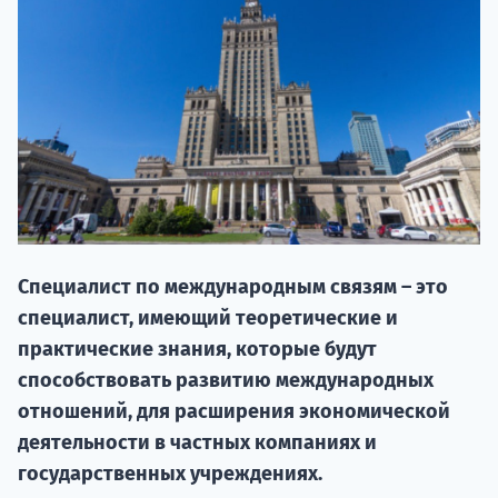
НАБОР О
Специалист по международным связям – это
поступление
специалист, имеющий теоретические и
практические знания, которые будут
Курс
способствовать развитию международных
подготов
отношений, для расширения экономической
деятельности в частных компаниях и
По
государственных учреждениях.