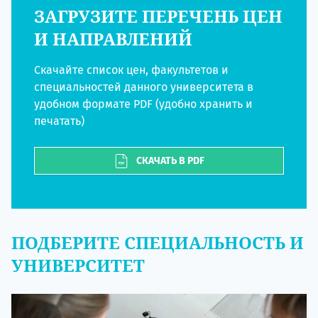
ЗАГРУЗИТЕ ПЕРЕЧЕНЬ ЦЕН
И НАПРАВЛЕНИЙ
Скачайте список цен, факультетов и
специальностей данного университета в
удобном формате PDF (удобно хранить и
печатать)
СКАЧАТЬ В PDF
ПОДБЕРИТЕ СПЕЦИАЛЬНОСТЬ И
УНИВЕРСИТЕТ