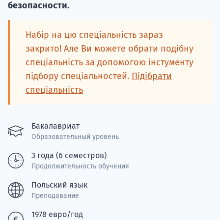
Подде
безопасности.
Набір на цю спеціальність зараз
закрито! Але Ви можете обрати подібну
Ка
спеціальність за допомогою інстументу
підбору спеціальностей.
Підібрати
спеціальність
Бакалавриат
Образовательный уровень
3 года (6 семестров)
Продолжительность обучения
Польский язык
Преподавание
1978 евро/год