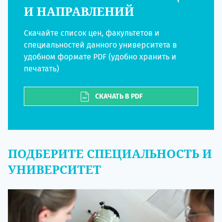
И НАПРАВЛЕНИЙ
Скачайте список цен, факультетов и
специальностей данного университета в
удобном формате PDF (удобно хранить и
печатать)
СКАЧАТЬ В PDF
ПОДБЕРИТЕ СПЕЦИАЛЬНОСТЬ И
УНИВЕРСИТЕТ