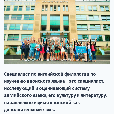
20.09 
Специалист по английской филологии по
изучению японского языка – это специалист,
НАБОР О
исследующий и оценивающий систему
поступление
английского языка, его культуру и литературу,
параллельно изучая японский как
Курс
дополнительный язык.