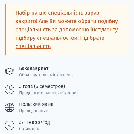
подготов
Набір на цю спеціальність зараз
По
закрито! Але Ви можете обрати подібну
спеціальність за допомогою інстументу
Подде
підбору спеціальностей.
Підібрати
спеціальність
Ка
Бакалавриат
Образовательный уровень
3 года (6 семестров)
Продолжительность обучения
Польский язык
Преподавание
3711 евро/год
Стоимость